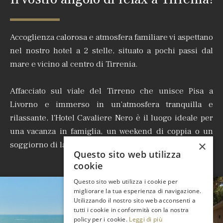
Accoglienza calorosa e atmosfera familiare vi aspettano
nel nostro hotel a 2 stelle, situato a pochi passi dal
mare e vicino al centro di Tirrenia.
Affacciato sul viale del Tirreno che unisce Pisa a
Livorno e immerso in un'atmosfera tranquilla e
rilassante, l'Hotel Cavaliere Nero è il luogo ideale per
una vacanza in famiglia, un weekend di coppia o un
×
soggiorno di lavoro.
Questo sito web utilizza
cookie
Questo sito web utilizza i cookie per
migliorare la tua esperienza di navigazione.
Utilizzando il nostro sito web acconsenti a
tutti i cookie in conformità con la nostra
policy per i cookie.
Leggi di più