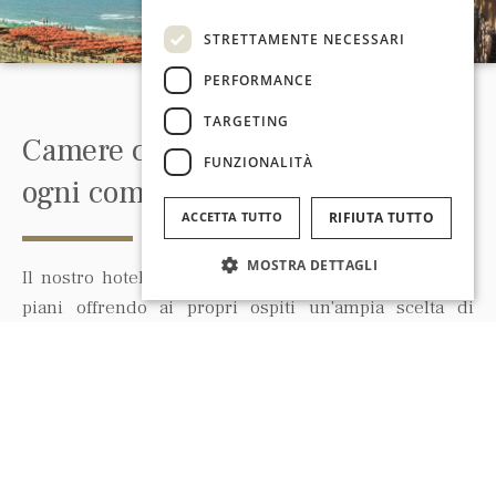
STRETTAMENTE NECESSARI
PERFORMANCE
TARGETING
Camere confortevoli dotate di
FUNZIONALITÀ
ogni comfort
ACCETTA TUTTO
RIFIUTA TUTTO
MOSTRA DETTAGLI
Il nostro hotel dispone di 16 camere suddivise su 2
piani offrendo ai propri ospiti un'ampia scelta di
tipologie di stanze in cui soggiornare.
ARIA
condizionata