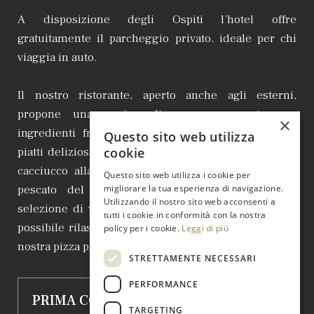
A disposizione degli Ospiti l’hotel offre
gratuitamente il parcheggio privato, ideale per chi
viaggia in auto.
Il nostro ristorante, aperto anche agli esterni,
propone una cucina di pesce preparata con
×
ingredienti freschi e di stagione. Potrete gustare
Questo sito web utilizza
piatti deliziosi come la zuppetta di mare in crosta, il
cookie
cacciucco alla livornese, il fritto misto di mare, il
Questo sito web utilizza i cookie per
pescato del giorno, accompagnati da un'ampia
migliorare la tua esperienza di navigazione.
Utilizzando il nostro sito web acconsenti a
selezione di vini italiani. Inoltre, durante l'estate, è
tutti i cookie in conformità con la nostra
possibile rilassarsi negli spazi all'aperto e gustare la
policy per i cookie.
Leggi di più
nostra pizza preparata nel forno a legna.
STRETTAMENTE NECESSARI
PERFORMANCE
PRIMA COLAZIONE
TARGETING